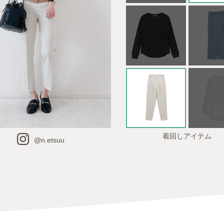
着回しアイテム
@n.etsuu