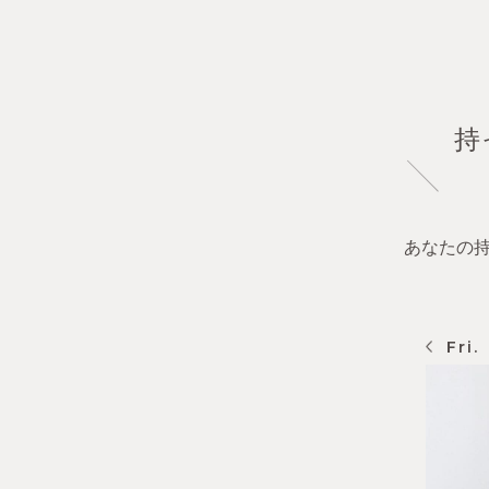
持
あなたの
Sat.